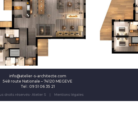
info@atelier-s-architecte.com
548 route Nationale – 74120 MEGEVE
Tel : 09 51 06 35 21
us droits réservés- Atelier S |
Mentions légales